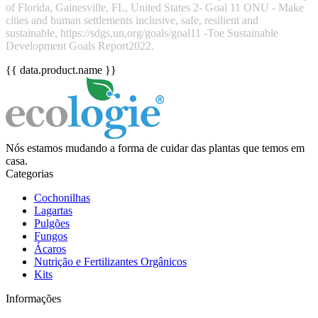
of Florida, Gainesville, FL, United States 2- Goal 11 ONU - Make
cities and human settlements inclusive, safe, resilient and
sustainable, htlps://sdgs,un,org/goals/goal11 -Toe Sustainable
Development Goals Report2022.
{{ data.product.name }}
Nós estamos mudando a forma de cuidar das plantas que temos em
casa.
Categorias
Cochonilhas
Lagartas
Pulgões
Fungos
Ácaros
Nutrição e Fertilizantes Orgânicos
Kits
Informações