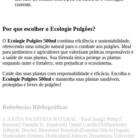
corrente.
Por que escolher o Ecologie Pulgões?
O
Ecologie Pulgões 500ml
combina eficiência e sustentabilidade,
oferecendo uma solução natural para o combate aos pulgões. Ideal
para jardineiros e agricultores que valorizam práticas responsáveis e
a saúde de suas plantas. Sua fórmula única protege as plantas
enquanto nutre e fortalece, sem prejudicar o ecossistema.
Cuide das suas plantas com responsabilidade e eficácia. Escolha o
Ecologie Pulgões 500ml
e mantenha suas plantas saudáveis,
protegidas e livres de pulgões!
Referências Bibliográficas
1- AJUDA NA DEFESA NATURAL - YuruChang1 Philip F.
Harmon2 Danielle D. Treadwell1 Daniel Carrillo3AliSarkhosh1
JeffreyK. Brecht1 Biocontrol PotentialofEssential Oils in Organic
Horticulture Systems: Horticultural Sdences Department, University